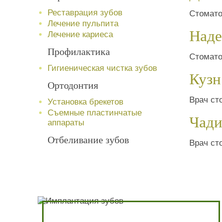
Реставрация зубов
Стомато
Лечение пульпита
Наде
Лечение кариеса
Профилактика
Стомато
Гигиеническая чистка зубов
Кузн
Ортодонтия
Врач ст
Установка брекетов
Съемные пластинчатые
Чади
аппараты
Отбеливание зубов
Врач ст