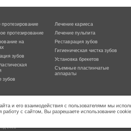
 протезирование
Лечение кариеса
ое протезирование
Лечение пульпита
рование на
Реставрация зубов
ах
Гигиеническая чистка зубов
ация зубов
Установка брекетов
ластическая
Съемные пластинчатые
я
аппараты
е зубов
айта и его взаимодействия с пользователями мы испол
 работу с сайтом, Вы разрешаете использование cookie
а 603032 Нижегородская область,город Нижний Новгород, Перекоп
2018г. Выдана Министерством здравоохранения Нижегородской обл
ьзуя сайт, вы выражаете свое согласие с нашей политикой конфид
род 2021