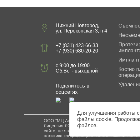
Нижний Новгород,
Съемное
ул. Перекопская 3, п 4
Несъемн
Протези
+7 (831) 423-66-33
имплант
+7 (930) 680-20-20
Имплант
с 9:00 до 19:00
Костно п
Сб,Вс. - выходной
операци
Удалени
Поделитесь в
соцсетях
Для улучшения работы с
файлы cookie. Продолжая
ООО "МЦ Акварель" Стоматологическая клиник
файлов.
Лицензия ЛО41-01164-52/00325664 от 16.07.
сайте, не является публичной офертой. Испол
политика конфиденциальности.Нижний Новго