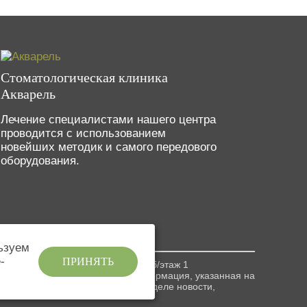
Стоматологическая клиника
Акварель
Лечение специалистами нашего центра
проводится с использованием
новейших методик и самого передового
оборудования.
ьзуем
-
ПРИНЯТЬ
ская улица, дом 3, помещение 4б/этаж 1
асти. ОГРН 1175275090275 | Информация, указанная на
енциальности. Ознакомьтесь в разделе новости,