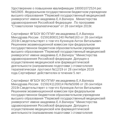
Удостверение о повышении квалификации 180001072524 рег.
№02805 .Федеральном государственном бюджетном учреждении
высшего образования "Пермский государственный медицинский
университет имени академика Е.А.Вагнера . Министерства
здравоохранения Российской Федерации . По программе
"Стоматология терапевтическая" от 28 сентября 2019г.
Сертификат ФГБОУ ВО ПГМУ им.академика Е.А.Вагнера
Минздрава России . 0159180831240 Рег№6163 от 28 сентября
2019г.Сведетельствует о том что Кузнецов Антон Витальевич
Решением экзаменационной комиссии при федеральном
госсударственнои бюджетном образовательном учреждении
высшего образования "Пермский государственный медицинский
университет имени академика Е.А.Вагнера " Министерства
здравоохранения Российской федерации. Допущен к
осуществлению медицинской или фармацептической
деятельности (направлению подготовки ) стоматология
терапевтическая .протокол №12/19 от 28 сентября 2019
года.Сертификат действителен в течении 5 лет .
Сертификат ФГБОУ ВО ПГМУ им.академика Е.А.Вагнера
Минздрава России . 0159241120014 Рег№5096 от 28 сентября
2019г.Сведетельствует о том что Кузнецов Антон Витальевич
Решением экзаменационной комиссии при федеральном
госсударственнои бюджетном образовательном учреждении
высшего образования "Пермский государственный медицинский
университет имени академика Е.А.Вагнера " Министерства
здравоохранения Российской федерации. Допущен к
осуществлению медицинской или фармацептической
деятельности (направлению подготовки ) стоматология